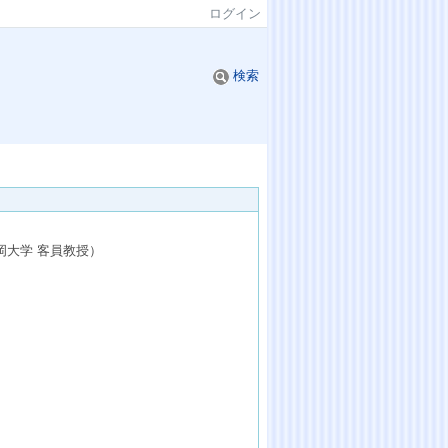
ログイン
検索
岡大学 客員教授
）