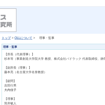
トップ
>
OLLについて
> 理事・監事
理事・監事
【所長（代表理事）】
杉本等（事業創造大学院大学 教授、株式会社パドラック 代表取締役、
静
【副所長（理事）】
藤本亮（名古屋大学名誉教授）
【顧問】
吉田行男
大内佳子
【理事】
筒井敏人