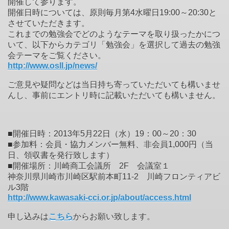
開催して参ります。
開催日時については、原則毎月第4水曜日19:00～20:30と
させていただきます。
これまでの勉強会でどのようなテーマを取り扱ったかにつ
いて、以下からカテゴリ「勉強会」を選択して過去の勉強
会テーマをご覧ください。
http://www.osll.jp/news/
ご意見や疑問などは当日持ち寄っていただいても構いませ
んし、事前にエントリ時に記載いただいても構いません。
■開催日時：2013年5月22日（水）19：00～20：30
■参加料：会員・協力メンバー無料、非会員1,000円（当
日、領収書を発行致します）
■開催場所：川崎商工会議所 2F 会議室１
神奈川県川崎市川崎区駅前本町11-2 川崎フロンティアビ
ル3階
http://www.kawasaki-cci.or.jp/about/access.html
申し込みは
こちら
からお願い致します。