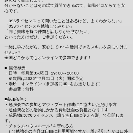
みんなで整理します。

分からないことはその場で質問できるので、知識ゼロからでも安
心です。

「OSSライセンスって聞いたことはあるけど、よくわからない」

「OSSライセンスを勉強してみたい」

「同じ興味を持つ仲間と話しながら学びたい」

といった方はぜひ、ご参加ください。

一緒に学びながら、安心してOSSを活用できるスキルを身につけま
せんか？

全国どこからでもオンラインで参加できます！

■ 開催概要

・日時：毎月第3火曜日 19:00～20:00

　※次回は2026年7月21日（火）開催予定
・場所：オンライン（参加者にURLをお送りします）

・参加費：無料

■参加条件：

・勉強会での参加とアウトプット作成にご協力いただける方

・通信費などの活動にかかる費用は自己負担となります

・成果物はCC0ライセンス（誰でも自由に使える形）で公開しま
す。

・チャタムハウスルール*を守れる方

　(*)勉強会の内容は自由に利用可能ですが、誰が話したかは口外