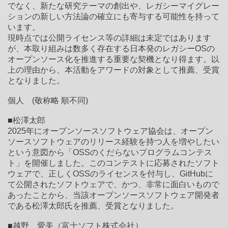
でなく、新たな研究テーマの創出や、レガシーマイグレー
ションの新しい方法論の確立にも寄与する可能性を持って
います。
現時点では公開ライセンス等の詳細は未定ではあります
が、本取り組みは数多く存在する日本発のレガシーOSの
オープンソース化を推進する重要な契機となり得ます。以
上の理由から、本活動をアワードの対象として推薦、受賞
となりました。
個人 (敬称略 順不同)
■松澤太郎
2025年にオープンソースソフトウェア協会は、オープン
ソースソフトウェアのリリース経験を持つ人を増やしたい
という意図から「OSSのくだらないプログラムコンテス
ト」を開催しました。このコンテストに応募されたソフト
ウェアで、正しくOSSのライセンスを付与し、GitHubに
て公開されたソフトウェアで、かつ、非常に面白いもので
あったことから、当該オープンソースソフトウェア開発者
である松澤太郎氏を推薦、受賞となりました。
■越野 愛美（富士ソフト株式会社）