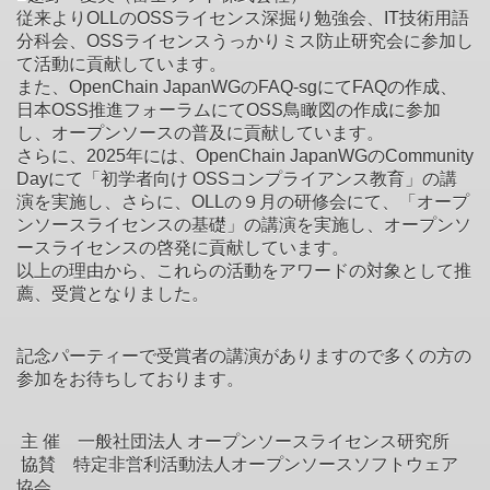
従来よりOLLのOSSライセンス深掘り勉強会、IT技術用語
分科会、OSSライセンスうっかりミス防止研究会に参加し
て活動に貢献しています。
また、OpenChain JapanWGのFAQ-sgにてFAQの作成、
日本OSS推進フォーラムにてOSS鳥瞰図の作成に参加
し、オープンソースの普及に貢献しています。
さらに、2025年には、OpenChain JapanWGのCommunity
Dayにて「初学者向け OSSコンプライアンス教育」の講
演を実施し、さらに、OLLの９月の研修会にて、「オープ
ンソースライセンスの基礎」の講演を実施し、オープンソ
ースライセンスの啓発に貢献しています。
以上の理由から、これらの活動をアワードの対象として推
薦、受賞となりました。
記念パーティーで受賞者の講演がありますので多くの方の
参加をお待ちしております。
主 催 一般社団法人 オープンソースライセンス研究所
協賛 特定非営利活動法人オープンソースソフトウェア
協会