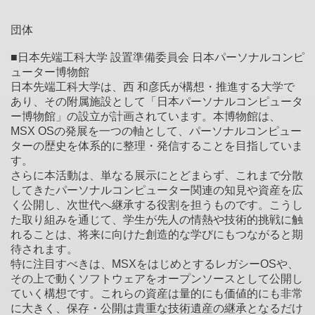
団体
■日本先端工科大学 設置準備委員会 日本パーソナルコンピ
ューター博物館
日本先端工科大学は、西 和彦氏が構想・推進する大学で
あり、その附属施設として「日本パーソナルコンピュータ
ー博物館」の設立が計画されています。本博物館は、
MSX OSの発展を一つの軸として、パーソナルコンピュー
ターの歴史を体系的に整理・発信することを目指していま
す。
さらに本活動は、単なる展示にとどまらず、これまで分散
してきたパーソナルコンピューター関連の知見や資産を広
く公開し、次世代へ継承する役割を担うものです。こうし
た取り組みを通じて、学生が先人の情熱や技術的挑戦に触
れることは、将来に向けた創造的な学びにもつながると期
待されます。
特に注目すべきは、MSXをはじめとするレガシーOSや、
その上で動くソフトウェアをオープンソースとして公開し
ていく構想です。これらの資産は量的にも価値的にも非常
に大きく、保存・公開は貴重な技術遺産の継承となるだけ