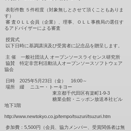
表彰件数 ５件程度（対象無しとさせて頂くこともありま
す）
審 査ＯＬＬ会員（企業）、理事、ＯＬＬ事務局の選任す
るアドバイザーによる審査
授賞式
以下日時に基調講演及び受賞者に記念品を贈呈します。
主 催 一般社団法人 オープンソースライセンス研究所
協賛 特定非営利活動法人オープンソースソフトウェア
協会
日時 2025年5月23日（金） 16:00～
場所 綴 ニユー・トーキヨー
東京都千代田区有楽町1-9-3
糖業会館・ニッポン放送本社ビル
地下1階
http://www.newtokyo.co.jp/tempo/tsuzuri/tsuzuri.htm
参加費：5,500円（会員、協力メンバー、受賞関係者は無