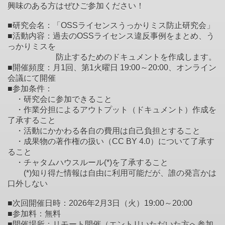
興味のある方はぜひご参加ください！
■研究会名：「OSSライセンスうっかりミス防止研究会」
■活動内容：過去のOSSライセンス違反事例をまとめ、う
っかりミスを
防止するためのドキュメントを作成します。
■開催頻度：月1回、第1火曜日 19:00～20:00、オンライン
会議にて開催
■参加条件：
・研究会に参加できること
・作業分担によるアウトプット（ドキュメント）作成を
了承すること
・活動にかかわる各自の費用は自己負担とすること
・成果物の著作権の扱い（CC BY 4.0）について了承す
ること
・チャタムハウスルール(*)を了承すること
(*)知り得た情報は自由に利用可能だが、誰の発言かは
口外しない
■次回開催日時：2026年2月3日（火）19:00～20:00
■参加料：無料
■開催場所：リモート開催（エントリいただいた方へ参加